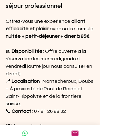
séjour professionnel
Offrez-vous une expérience 
alliant 
efficacité et plaisir
 avec notre formule 
nuitée + petit-déjeuner + dîner à 85€
.
📅 
Disponibilités
 : Offre ouverte à la 
réservation les mercredi, jeudi et 
vendredi (autre jour nous consulter en 
direct)
📍 
Localisation
 : Montécheroux, Doubs 
– À proximité de Pont de Roide et 
Saint-Hippolyte et de la frontière 
suisse.
📞 
Contact
 : 07 81 26 88 32 
💡 Le petit plus
En choisissant 
Le Logis des pinces 