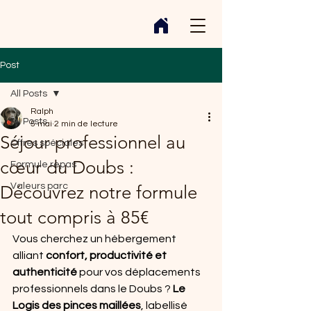
Post
All Posts
Ralph
All Posts
5 mai
2 min de lecture
Séjour professionnel au
Offres spéciales
cœur du Doubs :
Formule repas
Valeurs parc
Découvrez notre formule
tout compris à 85€
Vous cherchez un hébergement 
alliant 
confort, productivité et 
authenticité
 pour vos déplacements 
professionnels dans le Doubs ? 
Le 
Logis des pinces maillées
, labellisé 